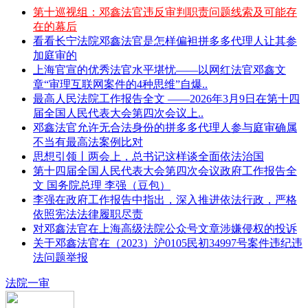
第十巡视组：邓鑫法官违反审判职责问题线索及可能存
在的幕后
看看长宁法院邓鑫法官是怎样偏袒拼多多代理人让其参
加庭审的
上海官宣的优秀法官水平堪忧——以网红法官邓鑫文
章“审理互联网案件的4种思维”自爆..
最高人民法院工作报告全文 ——2026年3月9日在第十四
届全国人民代表大会第四次会议上..
邓鑫法官允许无合法身份的拼多多代理人参与庭审确属
不当有最高法案例比对
思想引领丨两会上，总书记这样谈全面依法治国
第十四届全国人民代表大会第四次会议政府工作报告全
文 国务院总理 李强（豆包）
李强在政府工作报告中指出，深入推进依法行政，严格
依照宪法法律履职尽责
对邓鑫法官在上海高级法院公众号文章涉嫌侵权的投诉
关于邓鑫法官在（2023）沪0105民初34997号案件违纪违
法问题举报
法院一审