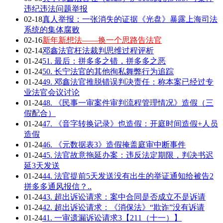
违纪违法问题举报
02-18
真人举报：一张消失的证据《光盘》暴露上海司法
系统的集体腐败
02-16
新年新想法——换一个思路告法官
02-14
邓鑫法官枉法裁判思维过程评析
01-24
51. 最后：拼多多之错，拼多多之恶
01-24
50. 长宁法官的其他徇私舞弊行为追踪
01-24
49. 邓鑫法官推脱错误判决责任：称本案已经过专
业法官会议讨论
01-24
48. 《民事一审案件审判流程管理情况》造假（三
假配合）
01-24
47. 《音字转换记录》也造假：开庭时间造假+人员
造假
01-24
46. 《元数据表3》造假掩盖庭审中断事件
01-24
45. 法官故意拖延办案：违反法定期限，判决书迟
延3天发送
01-24
44. 法官提前5天发送没有出生的举证通知给被告2
拼多多通风报信？..
01-24
43. 超出诉讼请求：案中合同是否成立不是诉请
01-24
42. 超出诉讼请求：《消保法》“欺诈”没有诉请
01-24
41. 一审遗漏诉讼请求3【211（十一）】