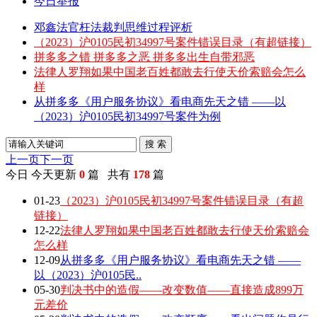
今日举报
邓鑫法官枉法裁判思维过程评析
（2023）沪0105民初34997号案件错误目录（有超链接）
拼多多之错 拼多多之恶 拼多多出生自带邪恶
法律人罗翔如果中国老百姓都敢去行使天价索赔会怎么
样
从拼多多《用户服务协议》看电商先天之错 ——以
（2023）沪0105民初34997号案件为例
搜 索
上一页
下一页
今日
今天更新
0
篇 共有
178
篇
01-23
（2023）沪0105民初34997号案件错误目录（有超
链接）
12-22
法律人罗翔如果中国老百姓都敢去行使天价索赔会
怎么样
12-09
从拼多多《用户服务协议》看电商先天之错 ——
以（2023）沪0105民..
05-30
判决书中的造假——改变数值——直接造成899万
元差价