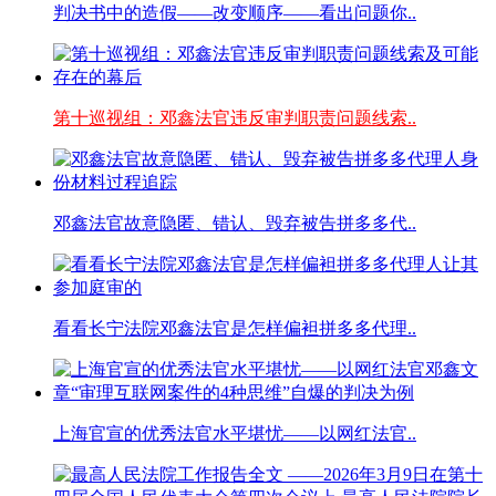
判决书中的造假——改变顺序——看出问题你..
第十巡视组：邓鑫法官违反审判职责问题线索..
邓鑫法官故意隐匿、错认、毁弃被告拼多多代..
看看长宁法院邓鑫法官是怎样偏袒拼多多代理..
上海官宣的优秀法官水平堪忧——以网红法官..