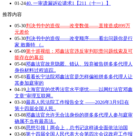
01-24
40. 一审遗漏诉讼请求1【211（十一）】
推荐内容
05-30
判决书中的造假——改变数值——直接造成899万
元差价
05-30
判决书中的造假——改变顺序——看出问题你是行
家 敢撕特 （..
05-09
第十巡视组：邓鑫法官违反审判职责问题线索及可
能存在的幕后
05-04
邓鑫法官故意隐匿、错认、毁弃被告拼多多代理人
身份材料过程追踪..
05-03
看看长宁法院邓鑫法官是怎样偏袒拼多多代理人让
其参加庭审的
04-19
上海官宣的优秀法官水平堪忧——以网红法官邓鑫
文章“审理互联网..
03-10
最高人民法院工作报告全文 ——2026年3月9日在
第十四届全国人民..
03-08
邓鑫法官允许无合法身份的拼多多代理人参与庭审
确属不当有最高法..
03-06
思想引领丨两会上，总书记这样谈全面依法治国
03-06
第十四届全国人民代表大会第四次会议政府工作报