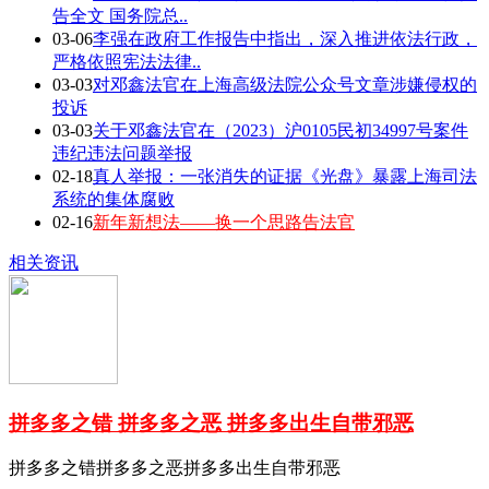
告全文 国务院总..
03-06
李强在政府工作报告中指出，深入推进依法行政，
严格依照宪法法律..
03-03
对邓鑫法官在上海高级法院公众号文章涉嫌侵权的
投诉
03-03
关于邓鑫法官在（2023）沪0105民初34997号案件
违纪违法问题举报
02-18
真人举报：一张消失的证据《光盘》暴露上海司法
系统的集体腐败
02-16
新年新想法——换一个思路告法官
相关资讯
拼多多之错 拼多多之恶 拼多多出生自带邪恶
拼多多之错拼多多之恶拼多多出生自带邪恶