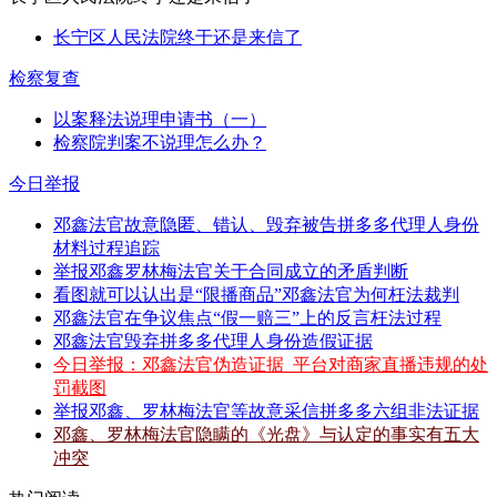
长宁区人民法院终于还是来信了
检察复查
以案释法说理申请书（一）
检察院判案不说理怎么办？
今日举报
邓鑫法官故意隐匿、错认、毁弃被告拼多多代理人身份
材料过程追踪
举报邓鑫罗林梅法官关于合同成立的矛盾判断
看图就可以认出是“限播商品”邓鑫法官为何枉法裁判
邓鑫法官在争议焦点“假一赔三”上的反言枉法过程
邓鑫法官毁弃拼多多代理人身份造假证据
今日举报：邓鑫法官伪造证据_平台对商家直播违规的处
罚截图
举报邓鑫、罗林梅法官等故意采信拼多多六组非法证据
邓鑫、罗林梅法官隐瞒的《光盘》与认定的事实有五大
冲突