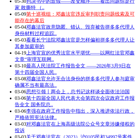
05-30
判决书中的造假——改变顺序——看出问题你是行
家 敢撕特 （..
05-09
第十巡视组：邓鑫法官违反审判职责问题线索及可
能存在的幕后
05-04
邓鑫法官故意隐匿、错认、毁弃被告拼多多代理人
身份材料过程追踪..
05-03
看看长宁法院邓鑫法官是怎样偏袒拼多多代理人让
其参加庭审的
04-19
上海官宣的优秀法官水平堪忧——以网红法官邓鑫
文章“审理互联网..
03-10
最高人民法院工作报告全文 ——2026年3月9日在
第十四届全国人民..
03-08
邓鑫法官允许无合法身份的拼多多代理人参与庭审
确属不当有最高法..
03-06
思想引领丨两会上，总书记这样谈全面依法治国
03-06
第十四届全国人民代表大会第四次会议政府工作报
告全文 国务院总..
03-06
李强在政府工作报告中指出，深入推进依法行政，
严格依照宪法法律..
03-03
对邓鑫法官在上海高级法院公众号文章涉嫌侵权的
投诉
03-03
关于邓鑫法官在（2023）沪0105民初34997号案件