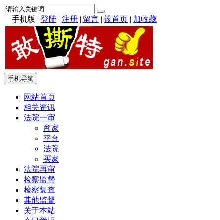
手机版
|
登陆
|
注册
|
留言
|
设首页
|
加收藏
手机导航
网站首页
相关资讯
法院一审
商家
平台
法院
买家
法院再审
检察监督
检察复查
其他监督
关于本站