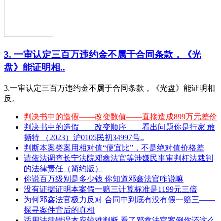
3. 一审认定三百万违约金不属于合同条款，《光
盘》能证明相..
3.一审认定三百万违约金不属于合同条款，《光盘》能证明相
反。
判决书中的造假——改变数值——直接造成899万元差价
判决书中的造假——改变顺序——看出问题你是行家 敢
撕特 （2023）沪0105民初34997号..
判断本案类案用相对值“便宜比”，不是绝对值价格差
请依法调查长宁法院邓鑫法官等涉嫌民事审判枉法裁判
的法律责任（简约版）
你说百万级别是多少钱 你知道邓鑫法官咋说嘛
没有证据证明本案假一赔三计算标准是1199元三倍
为何邓鑫法官极力反对 合同中到底有没有假一赔三——
探寻案件背后的真相
适用法律错误本应较难判断 看了邓鑫法官案例你还这么