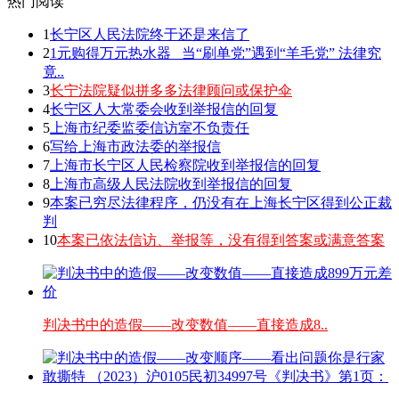
热门阅读
1
长宁区人民法院终于还是来信了
2
1元购得万元热水器 _当“刷单党”遇到“羊毛党” 法律究
竟..
3
长宁法院疑似拼多多法律顾问或保护伞
4
长宁区人大常委会收到举报信的回复
5
上海市纪委监委信访室不负责任
6
写给上海市政法委的举报信
7
上海市长宁区人民检察院收到举报信的回复
8
上海市高级人民法院收到举报信的回复
9
本案已穷尽法律程序，仍没有在上海长宁区得到公正裁
判
10
本案已依法信访、举报等，没有得到答案或满意答案
判决书中的造假——改变数值——直接造成8..