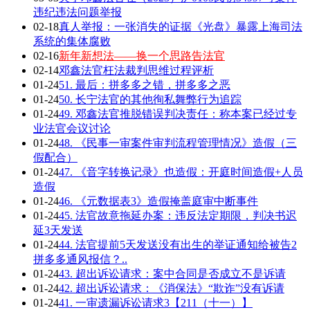
违纪违法问题举报
02-18
真人举报：一张消失的证据《光盘》暴露上海司法
系统的集体腐败
02-16
新年新想法——换一个思路告法官
02-14
邓鑫法官枉法裁判思维过程评析
01-24
51. 最后：拼多多之错，拼多多之恶
01-24
50. 长宁法官的其他徇私舞弊行为追踪
01-24
49. 邓鑫法官推脱错误判决责任：称本案已经过专
业法官会议讨论
01-24
48. 《民事一审案件审判流程管理情况》造假（三
假配合）
01-24
47. 《音字转换记录》也造假：开庭时间造假+人员
造假
01-24
46. 《元数据表3》造假掩盖庭审中断事件
01-24
45. 法官故意拖延办案：违反法定期限，判决书迟
延3天发送
01-24
44. 法官提前5天发送没有出生的举证通知给被告2
拼多多通风报信？..
01-24
43. 超出诉讼请求：案中合同是否成立不是诉请
01-24
42. 超出诉讼请求：《消保法》“欺诈”没有诉请
01-24
41. 一审遗漏诉讼请求3【211（十一）】