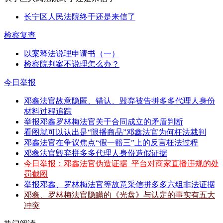
长宁区人民法院终于还是来信了
检察复查
以案释法说理申请书（一）
检察院判案不说理怎么办？
今日举报
邓鑫法官故意隐匿、错认、毁弃被告拼多多代理人身份
材料过程追踪
举报邓鑫罗林梅法官关于合同成立的矛盾判断
看图就可以认出是“限播商品”邓鑫法官为何枉法裁判
邓鑫法官在争议焦点“假一赔三”上的反言枉法过程
邓鑫法官毁弃拼多多代理人身份造假证据
今日举报：邓鑫法官伪造证据_平台对商家直播违规的处
罚截图
举报邓鑫、罗林梅法官等故意采信拼多多六组非法证据
邓鑫、罗林梅法官隐瞒的《光盘》与认定的事实有五大
冲突