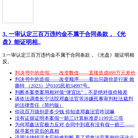
3. 一审认定三百万违约金不属于合同条款，《光
盘》能证明相..
3.一审认定三百万违约金不属于合同条款，《光盘》能证明相
反。
判决书中的造假——改变数值——直接造成899万元差价
判决书中的造假——改变顺序——看出问题你是行家 敢
撕特 （2023）沪0105民初34997号..
判断本案类案用相对值“便宜比”，不是绝对值价格差
请依法调查长宁法院邓鑫法官等涉嫌民事审判枉法裁判
的法律责任（简约版）
你说百万级别是多少钱 你知道邓鑫法官咋说嘛
没有证据证明本案假一赔三计算标准是1199元三倍
为何邓鑫法官极力反对 合同中到底有没有假一赔三——
探寻案件背后的真相
适用法律错误本应较难判断 看了邓鑫法官案例你还这么