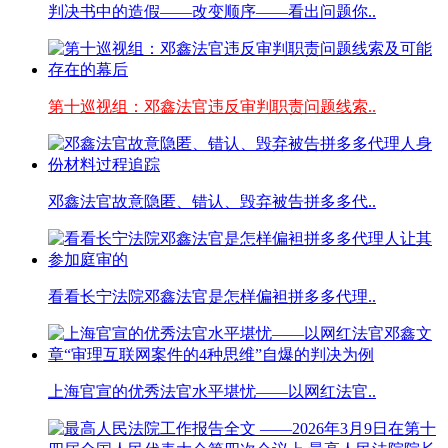
判决书中的造假——改变顺序——看出问题你..
第十巡视组：邓鑫法官违反审判职责问题线索..
邓鑫法官故意隐匿、错认、毁弃被告拼多多代..
看看长宁法院邓鑫法官是怎样偏袒拼多多代理..
上海官宣的优秀法官水平堪忧——以网红法官..