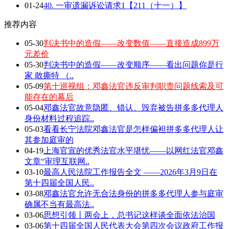
01-24
40. 一审遗漏诉讼请求1【211（十一）】
推荐内容
05-30
判决书中的造假——改变数值——直接造成899万
元差价
05-30
判决书中的造假——改变顺序——看出问题你是行
家 敢撕特 （..
05-09
第十巡视组：邓鑫法官违反审判职责问题线索及可
能存在的幕后
05-04
邓鑫法官故意隐匿、错认、毁弃被告拼多多代理人
身份材料过程追踪..
05-03
看看长宁法院邓鑫法官是怎样偏袒拼多多代理人让
其参加庭审的
04-19
上海官宣的优秀法官水平堪忧——以网红法官邓鑫
文章“审理互联网..
03-10
最高人民法院工作报告全文 ——2026年3月9日在
第十四届全国人民..
03-08
邓鑫法官允许无合法身份的拼多多代理人参与庭审
确属不当有最高法..
03-06
思想引领丨两会上，总书记这样谈全面依法治国
03-06
第十四届全国人民代表大会第四次会议政府工作报