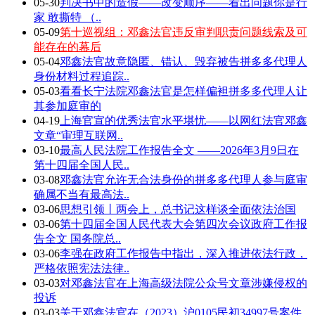
05-30
判决书中的造假——改变顺序——看出问题你是行
家 敢撕特 （..
05-09
第十巡视组：邓鑫法官违反审判职责问题线索及可
能存在的幕后
05-04
邓鑫法官故意隐匿、错认、毁弃被告拼多多代理人
身份材料过程追踪..
05-03
看看长宁法院邓鑫法官是怎样偏袒拼多多代理人让
其参加庭审的
04-19
上海官宣的优秀法官水平堪忧——以网红法官邓鑫
文章“审理互联网..
03-10
最高人民法院工作报告全文 ——2026年3月9日在
第十四届全国人民..
03-08
邓鑫法官允许无合法身份的拼多多代理人参与庭审
确属不当有最高法..
03-06
思想引领丨两会上，总书记这样谈全面依法治国
03-06
第十四届全国人民代表大会第四次会议政府工作报
告全文 国务院总..
03-06
李强在政府工作报告中指出，深入推进依法行政，
严格依照宪法法律..
03-03
对邓鑫法官在上海高级法院公众号文章涉嫌侵权的
投诉
03-03
关于邓鑫法官在（2023）沪0105民初34997号案件