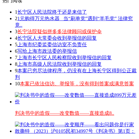
热门阅读
1
长宁区人民法院终于还是来信了
2
1元购得万元热水器 _当“刷单党”遇到“羊毛党” 法律究
竟..
3
长宁法院疑似拼多多法律顾问或保护伞
4
长宁区人大常委会收到举报信的回复
5
上海市纪委监委信访室不负责任
6
写给上海市政法委的举报信
7
上海市长宁区人民检察院收到举报信的回复
8
上海市高级人民法院收到举报信的回复
9
本案已穷尽法律程序，仍没有在上海长宁区得到公正裁
判
10
本案已依法信访、举报等，没有得到答案或满意答案
判决书中的造假——改变数值——直接造成8..