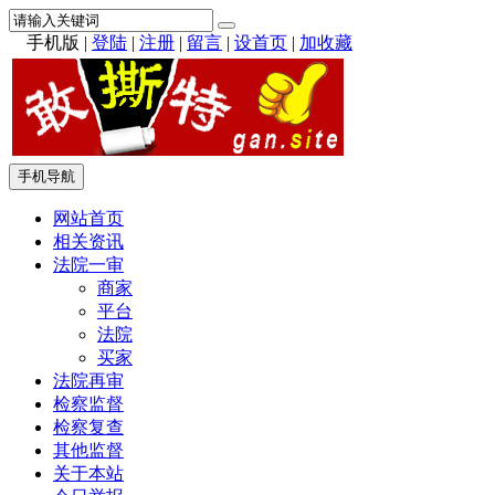
手机版
|
登陆
|
注册
|
留言
|
设首页
|
加收藏
手机导航
网站首页
相关资讯
法院一审
商家
平台
法院
买家
法院再审
检察监督
检察复查
其他监督
关于本站