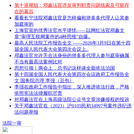
第十巡视组：邓鑫法官违反审判职责问题线索及可能存
在的幕后
看看长宁法院邓鑫法官是怎样偏袒拼多多代理人让其参
加庭审的
上海官宣的优秀法官水平堪忧——以网红法官邓鑫文
章“审理互联网案件的4种思维”自爆..
最高人民法院工作报告全文 ——2026年3月9日在第十四
届全国人民代表大会第四次会议上..
邓鑫法官允许无合法身份的拼多多代理人参与庭审确属
不当有最高法案例比对
思想引领丨两会上，总书记这样谈全面依法治国
第十四届全国人民代表大会第四次会议政府工作报告全
文 国务院总理 李强（豆包）
李强在政府工作报告中指出，深入推进依法行政，严格
依照宪法法律履职尽责
对邓鑫法官在上海高级法院公众号文章涉嫌侵权的投诉
关于邓鑫法官在（2023）沪0105民初34997号案件违纪违
法问题举报
法院一审