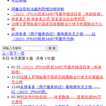
今日举报
邓鑫法官枉法裁判思维过程评析
（2023）沪0105民初34997号案件错误目录（有超链接）
拼多多之错 拼多多之恶 拼多多出生自带邪恶
法律人罗翔如果中国老百姓都敢去行使天价索赔会怎么
样
从拼多多《用户服务协议》看电商先天之错 ——以
（2023）沪0105民初34997号案件为例
搜 索
上一页
下一页
今日
今天更新
0
篇 共有
178
篇
01-23
（2023）沪0105民初34997号案件错误目录（有超
链接）
12-22
法律人罗翔如果中国老百姓都敢去行使天价索赔会
怎么样
12-09
从拼多多《用户服务协议》看电商先天之错 ——
以（2023）沪0105民..
05-30
判决书中的造假——改变数值——直接造成899万
元差价