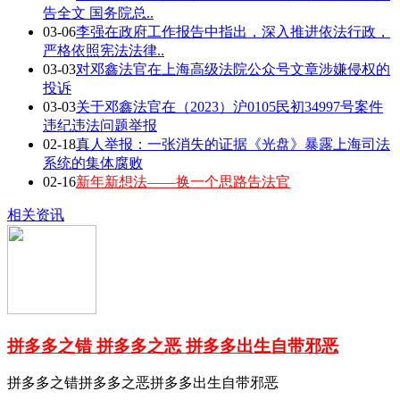
告全文 国务院总..
03-06
李强在政府工作报告中指出，深入推进依法行政，
严格依照宪法法律..
03-03
对邓鑫法官在上海高级法院公众号文章涉嫌侵权的
投诉
03-03
关于邓鑫法官在（2023）沪0105民初34997号案件
违纪违法问题举报
02-18
真人举报：一张消失的证据《光盘》暴露上海司法
系统的集体腐败
02-16
新年新想法——换一个思路告法官
相关资讯
拼多多之错 拼多多之恶 拼多多出生自带邪恶
拼多多之错拼多多之恶拼多多出生自带邪恶